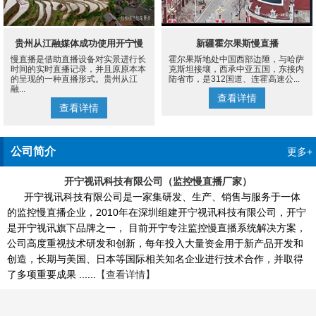
贵州从江融媒体成功使用开宁慢
新疆霍尔果斯慢直播
慢直播是借助直播设备对实景进行长
霍尔果斯地处中国西部边陲，与哈萨
直播设备案例
时间的实时直播记录，并且原原本本
克斯坦接壤，西承中亚五国，东接内
的呈现的一种直播形式。贵州从江
陆省市，是312国道、连霍高速公...
融...
查看详情
查看详情
公司简介
更多+
开宁视讯科技有限公司（监控慢直播厂家）
开宁视讯科技有限公司是一家集研发、生产、销售与服务于一体
的监控慢直播企业，2010年在深圳组建开宁视讯科技有限公司，开宁
是开宁视讯旗下品牌之一， 目前开宁专注监控慢直播系统解决方案，
公司高度重视技术研发和创新，每年投入大量资金用于新产品开发和
创造，长期与美国、日本等国际相关知名企业进行技术合作，并取得
了多项重要成果 ......
【查看详情】