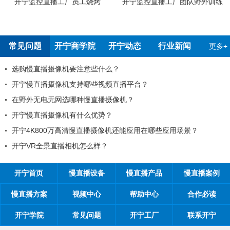
开宁监控直播工厂团队野外训练
开宁4G4K双光高清慢直播智能球
检测报告
常见问题
开宁商学院
开宁动态
行业新闻
更多+
么？
99%的工程商搞不清楚自己的
频直播平台？
工程商如何制定营销方案？
摄像机？
工程商如何1年收入100万？
？
开宁慢直播厂家带你从9个角度抢占
像机还能应用在哪些应用场景？
开宁慢直播厂家告诉您：如何
？
开宁慢直播厂家探究时间管理
开宁首页
慢直播设备
慢直播产品
慢直播案例
慢直播方案
视频中心
帮助中心
合作必读
开宁学院
常见问题
开宁工厂
联系开宁