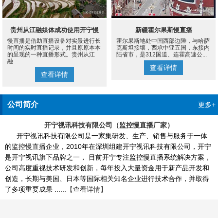
贵州从江融媒体成功使用开宁慢
新疆霍尔果斯慢直播
慢直播是借助直播设备对实景进行长
霍尔果斯地处中国西部边陲，与哈萨
直播设备案例
时间的实时直播记录，并且原原本本
克斯坦接壤，西承中亚五国，东接内
的呈现的一种直播形式。贵州从江
陆省市，是312国道、连霍高速公...
融...
查看详情
查看详情
公司简介
更多+
开宁视讯科技有限公司（监控慢直播厂家）
开宁视讯科技有限公司是一家集研发、生产、销售与服务于一体
的监控慢直播企业，2010年在深圳组建开宁视讯科技有限公司，开宁
是开宁视讯旗下品牌之一， 目前开宁专注监控慢直播系统解决方案，
公司高度重视技术研发和创新，每年投入大量资金用于新产品开发和
创造，长期与美国、日本等国际相关知名企业进行技术合作，并取得
了多项重要成果 ......
【查看详情】