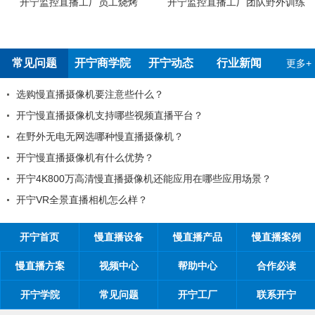
播工厂员工烧烤
开宁监控直播工厂团队野外训练
开宁4G4K双
检
常见问题
开宁商学院
开宁动态
行业新闻
更多+
摄像机要注意些什么？
99%的工
摄像机支持哪些视频直播平台？
工程商如何
无网选哪种慢直播摄像机？
工程商如何1
摄像机有什么优势？
开宁慢直播厂
00万高清慢直播摄像机还能应用在哪些应用场景？
开宁慢直播
景直播相机怎么样？
开宁慢直播
开宁首页
慢直播设备
慢直播产品
慢直播案例
慢直播方案
视频中心
帮助中心
合作必读
开宁学院
常见问题
开宁工厂
联系开宁