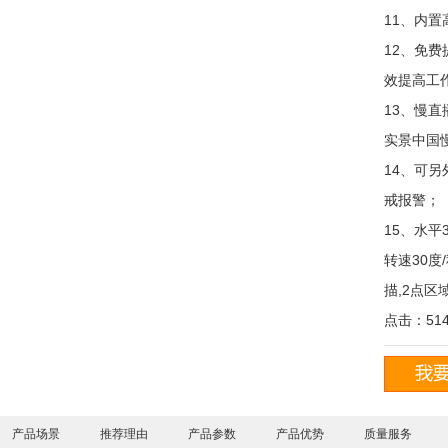
11、内
12、免
效提高工
13、慢直
实景中国
14、可
戒报警；
15、水平
转速30度
描,2点区
点击：514
产品场景
推荐理由
产品参数
产品优势
质量服务