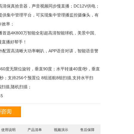
置高清保真拾音器，声音视频同步慢直播；DC12V供电；
费提供集中管理平台，可实现集中管理播监控摄像头，有
作效率；
播首选4K800万智能全彩超高清智能球机，美景中国、
慢直播好帮手！
另外配置高清晰大功率喇叭，APP语音对讲，智能语音警
360度无限位旋转，垂直90度；水平转速40度/秒，垂直
/秒；支持256个预置位 8组巡航8组扫描,支持水平扫
域扫描,随机扫描；
5
使用说明
产品清单
视频演示
售后保障