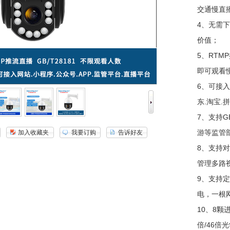
交通慢直
4、无需
价值；
5、RT
即可观看
6、可接入
东.淘宝.
7、支持G
游等监管
加入收藏夹
我要订购
告诉好友
8、支持
管理多路
9、支持
电，一根
10、8颗
倍/46倍