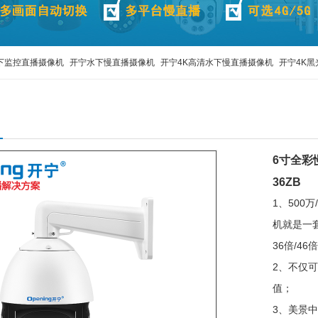
下监控直播摄像机
开宁水下慢直播摄像机
开宁4K高清水下慢直播摄像机
开宁4K黑
宁4K高清慢直播智能球机
工地施工监管布控球
移动便携布控球
4K800万布控球
6寸全彩慢
36ZB
1、500
机就是一
36倍/4
2、不仅
值；
3、美景中