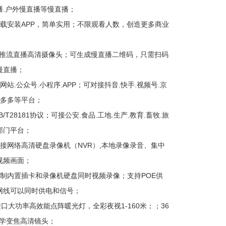
播.户外慢直播等慢直播；
下载安装APP，简单实用；不限观看人数，创造更多商业
MP推流直播高清摄像头；可生成慢直播二维码，只需扫码
慢直播；
网站.公众号.小程序.APP；可对接抖音.快手.视频号.京
拼多多等平台；
B/T28181协议；可接公安.食品.工地.生产.教育.畜牧.旅
部门平台；
对接网络高清硬盘录像机（NVR）,本地录像录音、集中
视频画面；
定制内置插卡和录像机硬盘同时视频录像；支持POE供
网线可以同时供电和信号；
进口大功率高效能点阵暖光灯，全彩夜视1-160米；；36
光学变焦高清镜头；