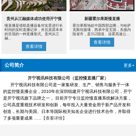
贵州从江融媒体成功使用开宁慢
新疆霍尔果斯慢直播
慢直播是借助直播设备对实景进行长
霍尔果斯地处中国西部边陲，与哈萨
直播设备案例
时间的实时直播记录，并且原原本本
克斯坦接壤，西承中亚五国，东接内
的呈现的一种直播形式。贵州从江
陆省市，是312国道、连霍高速公...
融...
查看详情
查看详情
公司简介
更多+
开宁视讯科技有限公司（监控慢直播厂家）
开宁视讯科技有限公司是一家集研发、生产、销售与服务于一体
的监控慢直播企业，2010年在深圳组建开宁视讯科技有限公司，开宁
是开宁视讯旗下品牌之一， 目前开宁专注监控慢直播系统解决方案，
公司高度重视技术研发和创新，每年投入大量资金用于新产品开发和
创造，长期与美国、日本等国际相关知名企业进行技术合作，并取得
了多项重要成果 ......
【查看详情】