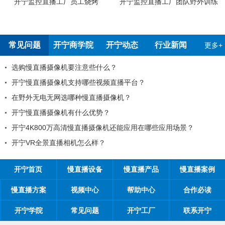
宁监控直播工厂团队野外训练
开宁4G4K双光高清慢直播智能球机
开宁
检测报告
常见问题
开宁商学院
开宁动态
行业新闻
更多+
99%的工程商搞不清楚自己的目标客
平台？
工程商如何制定营销方案？
？
工程商如何1年收入100万？
开宁慢直播厂家带你从9个角度抢占市场..
应用在哪些应用场景？
开宁慢直播厂家告诉您：如何做好微
开宁慢直播厂家探究时间管理核心关键
开宁首页
慢直播设备
慢直播产品
慢直播案例
慢直播方案
视频中心
帮助中心
合作必读
开宁学院
常见问题
开宁工厂
联系开宁