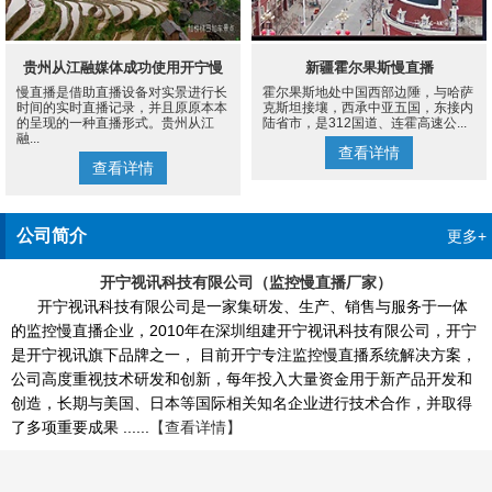
贵州从江融媒体成功使用开宁慢
新疆霍尔果斯慢直播
慢直播是借助直播设备对实景进行长
霍尔果斯地处中国西部边陲，与哈萨
直播设备案例
时间的实时直播记录，并且原原本本
克斯坦接壤，西承中亚五国，东接内
的呈现的一种直播形式。贵州从江
陆省市，是312国道、连霍高速公...
融...
查看详情
查看详情
公司简介
更多+
开宁视讯科技有限公司（监控慢直播厂家）
开宁视讯科技有限公司是一家集研发、生产、销售与服务于一体
的监控慢直播企业，2010年在深圳组建开宁视讯科技有限公司，开宁
是开宁视讯旗下品牌之一， 目前开宁专注监控慢直播系统解决方案，
公司高度重视技术研发和创新，每年投入大量资金用于新产品开发和
创造，长期与美国、日本等国际相关知名企业进行技术合作，并取得
了多项重要成果 ......
【查看详情】