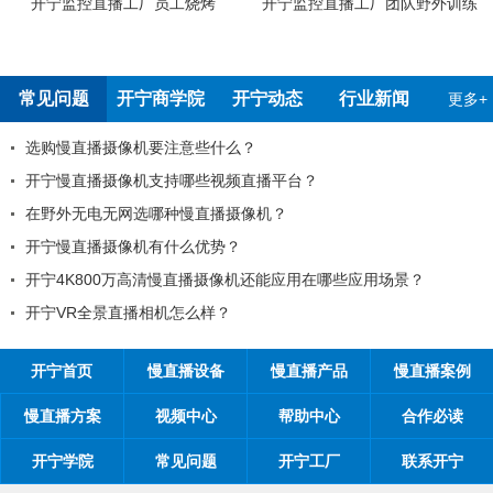
工烧烤
开宁监控直播工厂团队野外训练
开宁4G4K双光高清慢
检测报告
常见问题
开宁商学院
开宁动态
行业新闻
更多+
注意些什么？
99%的工程商搞不
持哪些视频直播平台？
工程商如何制定营销
种慢直播摄像机？
工程商如何1年收入1
什么优势？
开宁慢直播厂家带你从9
慢直播摄像机还能应用在哪些应用场景？
开宁慢直播厂家告诉
机怎么样？
开宁慢直播厂家探究
开宁首页
慢直播设备
慢直播产品
慢直播案例
慢直播方案
视频中心
帮助中心
合作必读
开宁学院
常见问题
开宁工厂
联系开宁