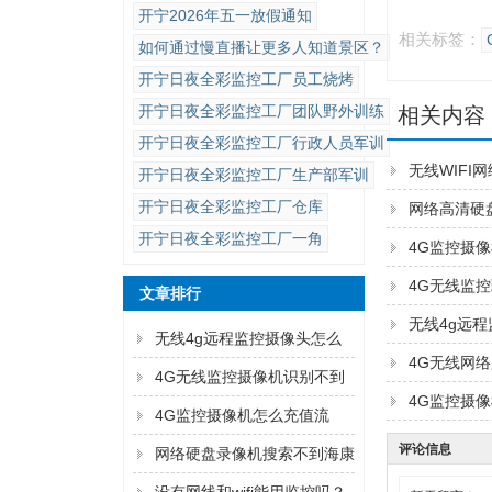
开宁2026年五一放假通知
相关标签：
如何通过慢直播让更多人知道景区？
开宁日夜全彩监控工厂员工烧烤
开宁日夜全彩监控工厂团队野外训练
相关内容
开宁日夜全彩监控工厂行政人员军训
无线WIFI
开宁日夜全彩监控工厂生产部军训
开宁日夜全彩监控工厂仓库
网络高清硬
开宁日夜全彩监控工厂一角
4G监控摄
4G无线监
文章排行
无线4g远
无线4g远程监控摄像头怎么
4G无线网
连手机
4G无线监控摄像机识别不到
4G监控摄
内存卡怎么解决？
4G监控摄像机怎么充值流
评论信息
量？
网络硬盘录像机搜索不到海康
监控摄像机的IP地址的解决方