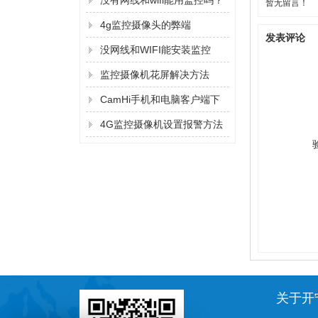
没有网线和wifi能用监控吗？
暂无留言！
法
4g监控摄像头的弊端
发表评论
没网线和WIFI能安装监控
吗？
监控摄像机花屏解决方法
CamHi手机和电脑客户端下
载方法
4G监控摄像机设置报警方法
关于开