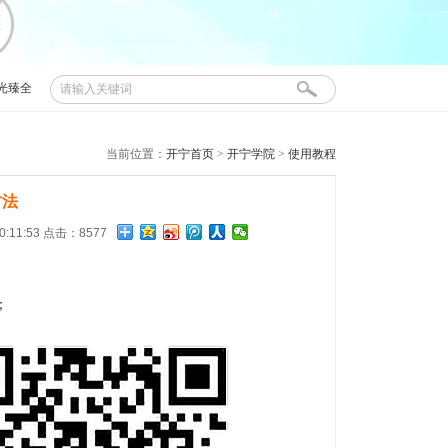
光臻全
开宁
当前位置：
开宁首页
>
开宁学院
>
使用教程
方法
0:11:53 点击：8577
；