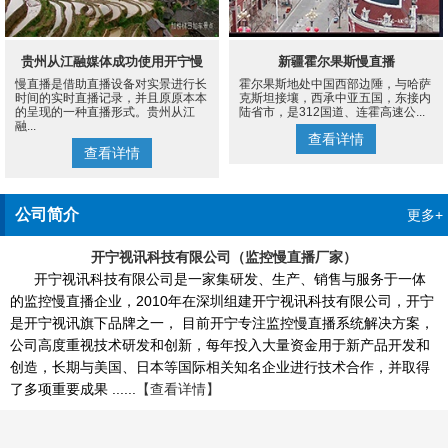
贵州从江融媒体成功使用开宁慢
新疆霍尔果斯慢直播
慢直播是借助直播设备对实景进行长
霍尔果斯地处中国西部边陲，与哈萨
直播设备案例
时间的实时直播记录，并且原原本本
克斯坦接壤，西承中亚五国，东接内
的呈现的一种直播形式。贵州从江
陆省市，是312国道、连霍高速公...
融...
查看详情
查看详情
公司简介
更多+
开宁视讯科技有限公司（监控慢直播厂家）
开宁视讯科技有限公司是一家集研发、生产、销售与服务于一体
的监控慢直播企业，2010年在深圳组建开宁视讯科技有限公司，开宁
是开宁视讯旗下品牌之一， 目前开宁专注监控慢直播系统解决方案，
公司高度重视技术研发和创新，每年投入大量资金用于新产品开发和
创造，长期与美国、日本等国际相关知名企业进行技术合作，并取得
了多项重要成果 ......
【查看详情】