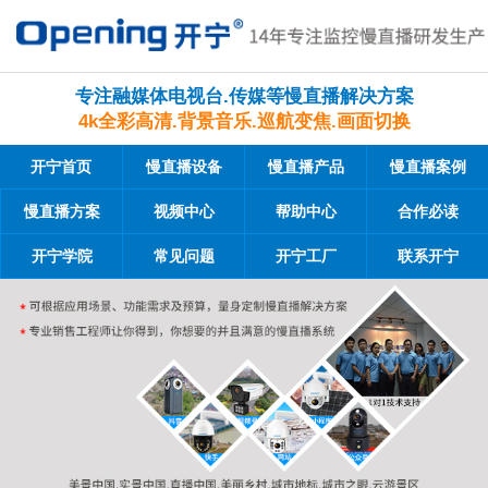
专注融媒体电视台.传媒等慢直播解决方案
4k全彩高清.背景音乐.巡航变焦.画面切换
开宁首页
慢直播设备
慢直播产品
慢直播案例
慢直播方案
视频中心
帮助中心
合作必读
开宁学院
常见问题
开宁工厂
联系开宁