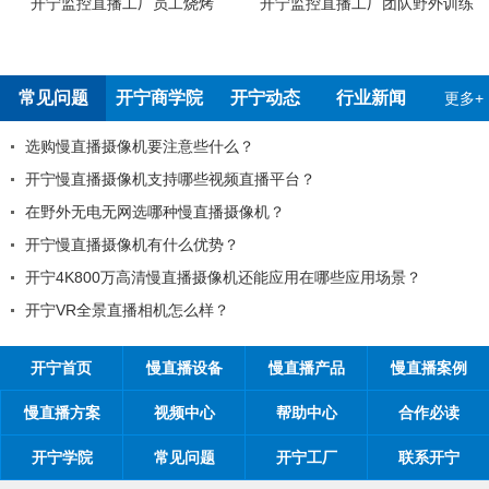
工烧烤
开宁监控直播工厂团队野外训练
开宁4G4K双光高清慢
检测报告
常见问题
开宁商学院
开宁动态
行业新闻
更多+
注意些什么？
99%的工程商搞不
持哪些视频直播平台？
工程商如何制定营销
种慢直播摄像机？
工程商如何1年收入1
什么优势？
开宁慢直播厂家带你从9
慢直播摄像机还能应用在哪些应用场景？
开宁慢直播厂家告诉
机怎么样？
开宁慢直播厂家探究
开宁首页
慢直播设备
慢直播产品
慢直播案例
慢直播方案
视频中心
帮助中心
合作必读
开宁学院
常见问题
开宁工厂
联系开宁