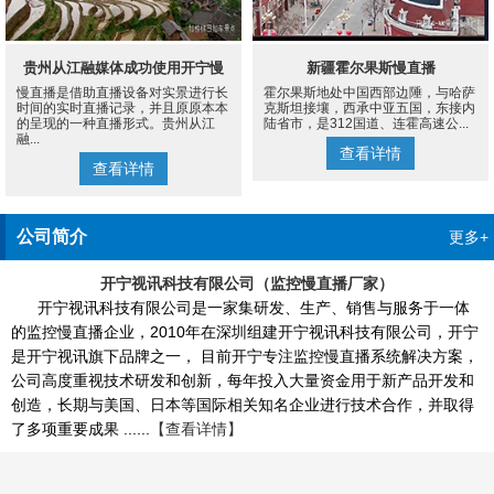
贵州从江融媒体成功使用开宁慢
新疆霍尔果斯慢直播
慢直播是借助直播设备对实景进行长
霍尔果斯地处中国西部边陲，与哈萨
直播设备案例
时间的实时直播记录，并且原原本本
克斯坦接壤，西承中亚五国，东接内
的呈现的一种直播形式。贵州从江
陆省市，是312国道、连霍高速公...
融...
查看详情
查看详情
公司简介
更多+
开宁视讯科技有限公司（监控慢直播厂家）
开宁视讯科技有限公司是一家集研发、生产、销售与服务于一体
的监控慢直播企业，2010年在深圳组建开宁视讯科技有限公司，开宁
是开宁视讯旗下品牌之一， 目前开宁专注监控慢直播系统解决方案，
公司高度重视技术研发和创新，每年投入大量资金用于新产品开发和
创造，长期与美国、日本等国际相关知名企业进行技术合作，并取得
了多项重要成果 ......
【查看详情】