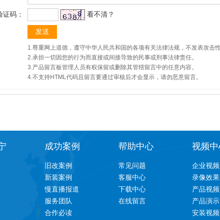
验证码：
看不清？
1.尊重网上道德，遵守中华人民共和国的各项有关法律法规，不发表攻击
2.承担一切因您的行为而直接或间接导致的民事或刑事法律责任。
3.产品留言板管理人员有权保留或删除其管辖留言中的任意内容。
4.不支持HTML代码且留言要通过审核后才会显示，请勿恶意留言。
宁
成功案例
帮助中心
视频中
旧改案例
常见问题
企业视频
新装案例
客服中心
录像效果
慢直播报道
下载中心
产品视频
服务团队
在线留言
产品演示
合作必读
安装视频