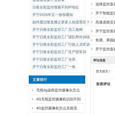
选择监控直
日夜全彩监控搜索不到IP地址
开宁智能监
开宁2026年五一放假通知
如何通过慢直播让更多人知道景区？
高速道路交
开宁日夜全彩监控工厂员工烧烤
开宁监控直
开宁日夜全彩监控工厂团队野外训练
鱼塘、果园
开宁日夜全彩监控工厂行政人员军训
开宁监控直
开宁日夜全彩监控工厂生产部军训
开宁日夜全彩监控工厂仓库
评论信息
开宁日夜全彩监控工厂一角
暂无留言！
文章排行
发表评论
无线4g远程监控摄像头怎么
连手机
4G无线监控摄像机识别不到
内存卡怎么解决？
4G监控摄像机怎么充值流