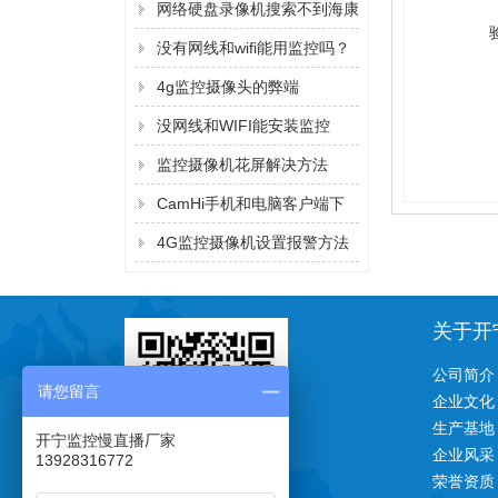
量？
网络硬盘录像机搜索不到海康
监控摄像机的IP地址的解决方
没有网线和wifi能用监控吗？
法
4g监控摄像头的弊端
没网线和WIFI能安装监控
吗？
监控摄像机花屏解决方法
CamHi手机和电脑客户端下
载方法
4G监控摄像机设置报警方法
关于开
公司简介
请您留言
企业文化
生产基地
开宁监控慢直播厂家
企业风采
13928316772
荣誉资质
一对一技术支持